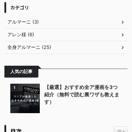
カテゴリ
アルマーニ (3)
アレン様 (6)
全身アルマーニ (25)
人気の記事
【厳選】おすすめ全ア漫画を3つ
1
紹介（無料で読む裏ワザも教えま
す）
Toggl
目次