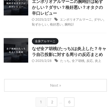
エンポリオアルマーニの腕時計は恥ず
かしい？ダサい？格好悪い？オタクの
辛口レビュー
2025/2/27
エンポリオアルマーニ
,
ダサい
,
恥ずかしい
,
格好悪い
,
腕時計
全身アルマーニ
なぜ全ア胡桃(たっち)は炎上した？キャ
ラ自己投影に対する周りの反応まとめ
2025/2/28
たっち
,
全ア胡桃
,
反応
,
炎上
Next »
1
2
…
6