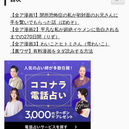
【全ア漫画1】閉所恐怖症の私が初対面のお兄さんに
手を繋いでもらった話（ぼめそ）
【全ア漫画2】平凡な私が超絶イケメンに告白される
までの270日間（りず）
【全ア漫画3】わいことヒトミさん（雪わいこ）
【裏ワザ】有料漫画をタダ読みする方法